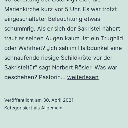
Marienkirche kurz vor 5 Uhr. Es war trotzt
eingeschalteter Beleuchtung etwas
schummrig. Als er sich der Sakristei nähert
traut er seinen Augen kaum. Ist ein Trugbild
oder Wahrheit? „Ich sah im Halbdunkel eine
schnaufende riesige Schildkröte vor der
Sakristeitür“ sagt Norbert Rösler. Was war
Wer
geschehen? Pastorin…
weiterlesen
fällt
über
Veröffentlicht am
30. April 2021
die
Kategorisiert als
Allgemein
Pastorin
her?