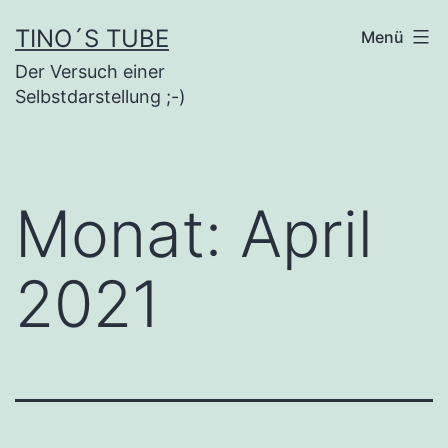
Inhalt
Zum
springen
TINO´S TUBE
Menü
Inhalt
Der Versuch einer
springen
Selbstdarstellung ;-)
Monat:
April
2021